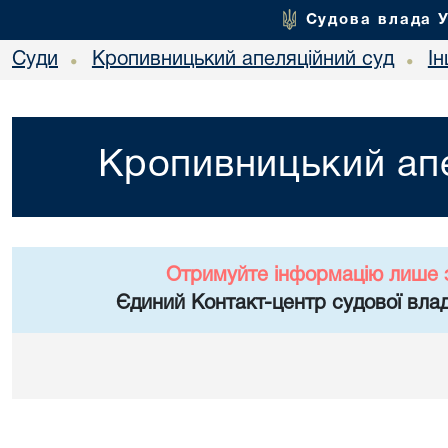
Судова влада 
Суди
Кропивницький апеляційний суд
І
•
•
Кропивницький апе
Отримуйте інформацію лише 
Єдиний Контакт-центр судової влад