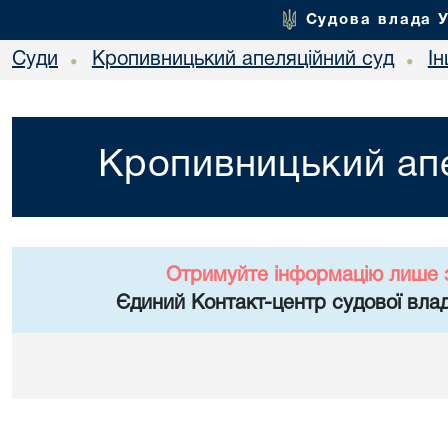
Судова влада 
Суди
Кропивницький апеляційний суд
І
•
•
Кропивницький апе
Отримуйте інформацію лише 
Єдиний Контакт-центр судової влад