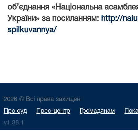
об’єднання «Національна асамблея
України» за посиланням:
http://nai
spilkuvannya/
2026 © Всі права захищені
Про суд
Прес-центр
Громадянам
Пока
v1.38.1