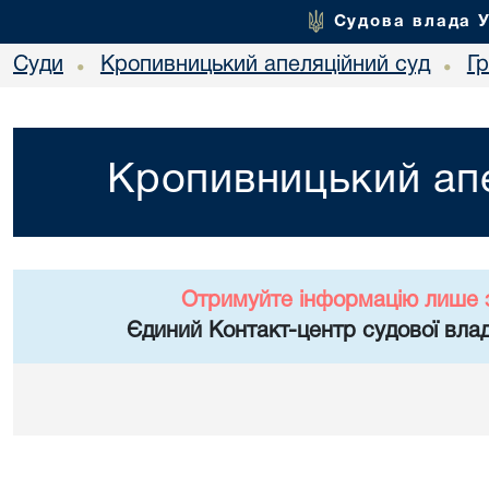
Судова влада 
Суди
Кропивницький апеляційний суд
Г
•
•
Кропивницький апе
Отримуйте інформацію лише 
Єдиний Контакт-центр судової влад