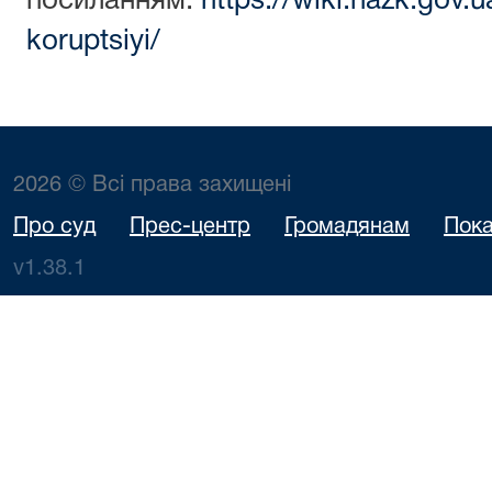
посиланням:
https://wiki.nazk.gov.
koruptsiyi/
2026 © Всі права захищені
Про суд
Прес-центр
Громадянам
Пока
v1.38.1