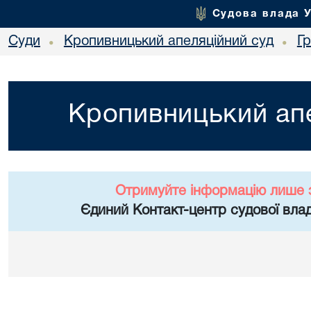
Судова влада 
Суди
Кропивницький апеляційний суд
Г
•
•
Кропивницький апе
Отримуйте інформацію лише 
Єдиний Контакт-центр судової влад