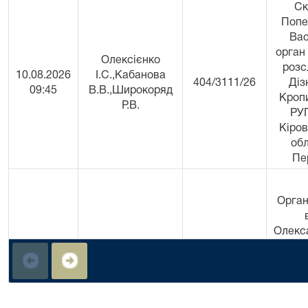
Ск
Попе
Вас
орган
Олексієнко
розс
10.08.2026
І.С.,Кабанова
404/3111/26
Діз
09:45
В.В.,Широкоряд
Кроп
Р.В.
РУ
Кіров
обл
Пе
Орган
Олекс
РВ
Кіров
обл 
Д.В.)
10.08.2026
Кабанова В.В.
398/1147/26
притя