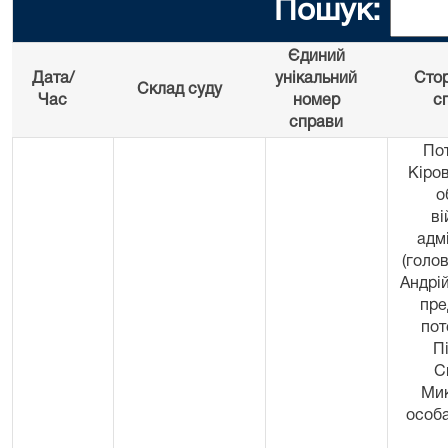
Пошук:
Єдиний
Дата/
унікальний
Сто
Склад суду
Час
номер
с
справи
Пот
Кіро
о
ві
адмі
(голо
Андрій
пре
пот
П
С
Мик
особа