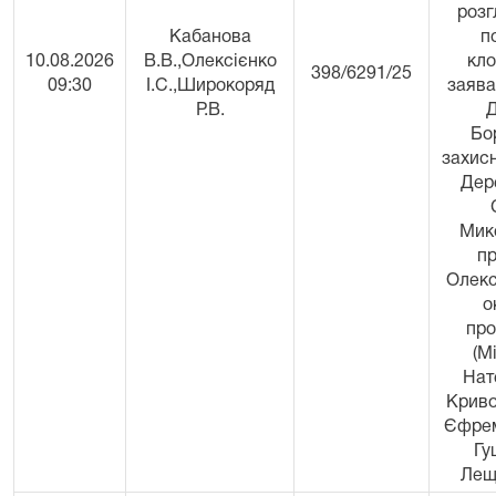
розг
Кабанова
п
10.08.2026
В.В.,Олексієнко
кло
398/6291/25
09:30
І.С.,Широкоряд
заява
Р.В.
Бо
захисн
Дер
Мик
пр
Олекс
о
про
(Мі
Нат
Криво
Єфрем
Гу
Леще