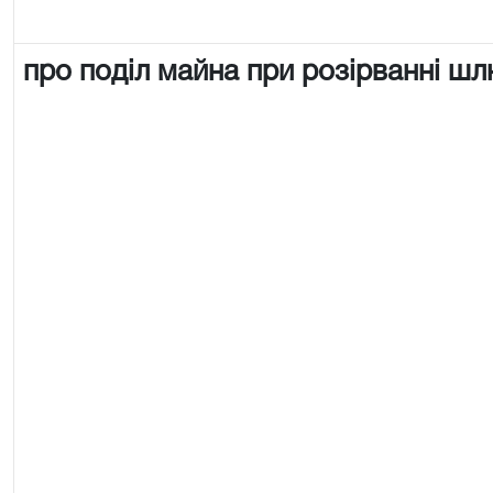
про поділ майна при розірванні ш