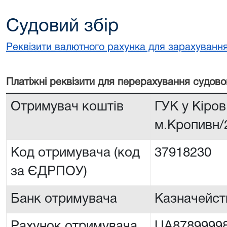
Судовий збір
Реквізити валютного рахунка для зарахування
Платiжнi реквiзити для перерахування судово
Отримувач коштів
ГУК у Кіров
м.Кропивн/
Код отримувача (код
37918230
за ЄДРПОУ)
Банк отримувача
Казначейств
Рахунок отримувача
UA8789999