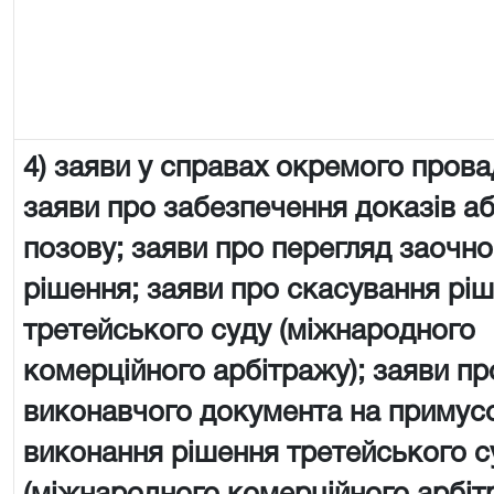
4) заяви у справах окремого пров
заяви про забезпечення доказів а
позову; заяви про перегляд заочно
рішення; заяви про скасування рі
третейського суду (міжнародного
комерційного арбітражу); заяви пр
виконавчого документа на примус
виконання рішення третейського с