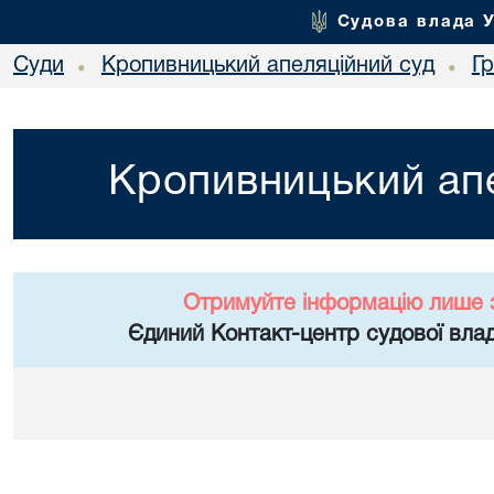
Судова влада 
Суди
Кропивницький апеляційний суд
Г
•
•
Кропивницький апе
Отримуйте інформацію лише 
Єдиний Контакт-центр судової влад