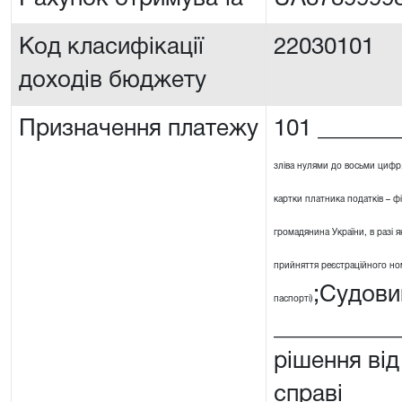
Код класифікації
22030101
доходів бюджету
Призначення платежу
101 _______
зліва нулями до восьми цифр
картки платника податків – ф
громадянина України, в разі я
прийняття реєстраційного номе
;Судови
паспорті)
__________
рішення від
справі ____