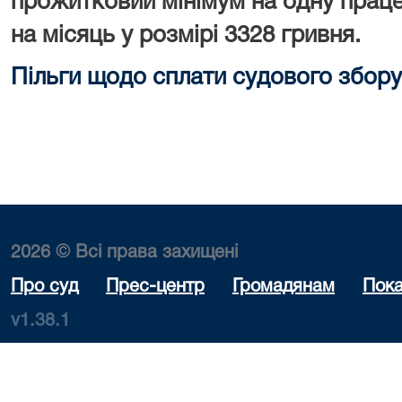
прожитковий мінімум на одну праце
на місяць у розмірі 3328 гривня.
Пільги щодо сплати судового збору
2026 © Всі права захищені
Про суд
Прес-центр
Громадянам
Пока
v1.38.1