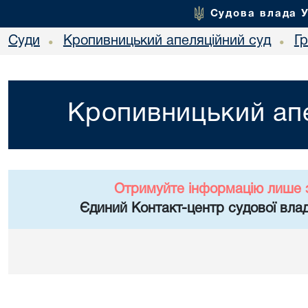
Судова влада 
Суди
Кропивницький апеляційний суд
Г
•
•
Кропивницький апе
Отримуйте інформацію лише 
Єдиний Контакт-центр судової влад