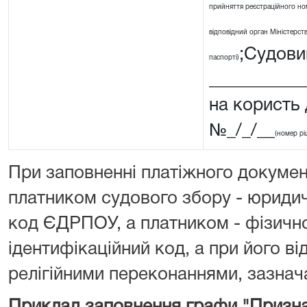
прийняття реєстраційного ном
відповідний орган Міністерства
;Судовий
паспорті)
__________
на користь
№_/_/__
(номер рі
При заповненні платіжного докумен
платником судового збору - юриди
код ЄДРПОУ, а платником - фізичн
ідентифікаційний код, а при його від
релігійними переконаннями, зазнача