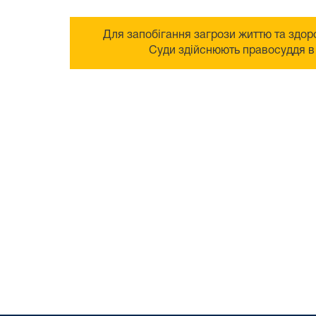
Для запобігання загрози життю та здоро
Суди здійснюють правосуддя в 