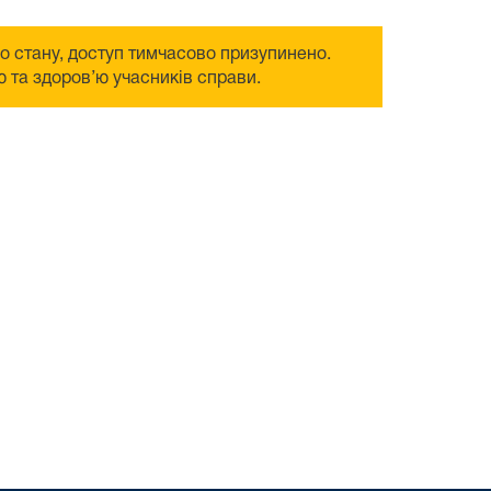
го стану, доступ тимчасово призупинено.
 та здоров’ю учасників справи.