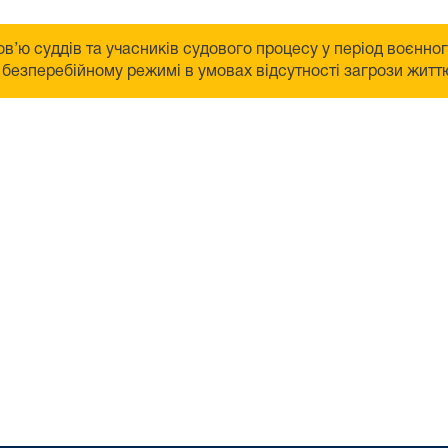
в’ю суддів та учасників судового процесу у період воєнно
безперебійному режимі в умовах відсутності загрози життю