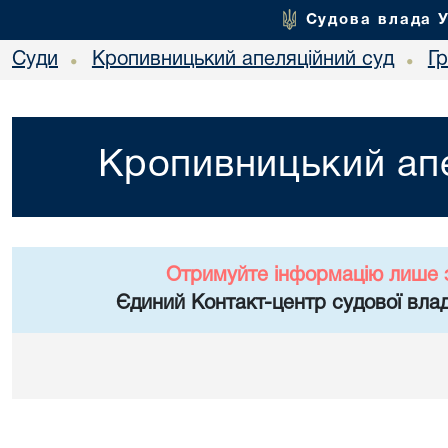
Судова влада 
Суди
Кропивницький апеляційний суд
Г
•
•
Кропивницький апе
Отримуйте інформацію лише 
Єдиний Контакт-центр судової влад